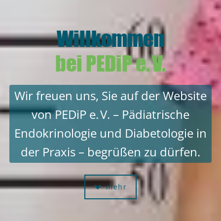
Willkommen
Willkommen
bei PEDiP e. V.
bei PEDiP e. V.
Wir freuen uns, Sie auf der Website
von PEDiP e. V. – Pädiatrische
Endokrinologie und Diabetologie in
der Praxis – begrüßen zu dürfen.
mehr